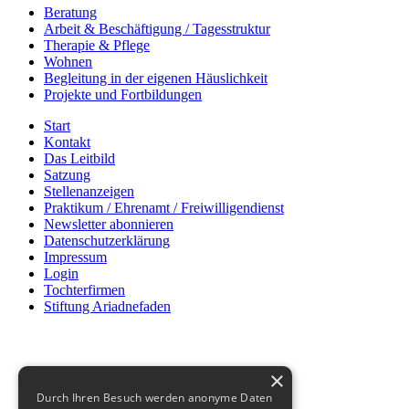
Beratung
Arbeit & Beschäftigung / Tagesstruktur
Therapie & Pflege
Wohnen
Begleitung in der eigenen Häuslichkeit
Projekte und Fortbildungen
Start
Kontakt
Das Leitbild
Satzung
Stellenanzeigen
Praktikum / Ehrenamt / Freiwilligendienst
Newsletter abonnieren
Datenschutzerklärung
Impressum
Login
Tochterfirmen
Stiftung Ariadnefaden
×
Durch Ihren Besuch werden anonyme Daten