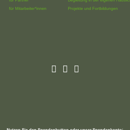
für Partner
Begleitung in der eigenen Häuslic
für Mitarbeiter*innen
Projekte und Fortbildungen
Nutzen Sie den Spendenbutton oder unser Spendenkonto: