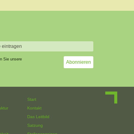
en Sie unsere
Start
uktur
Kontakt
Das Leitbild
Satzung