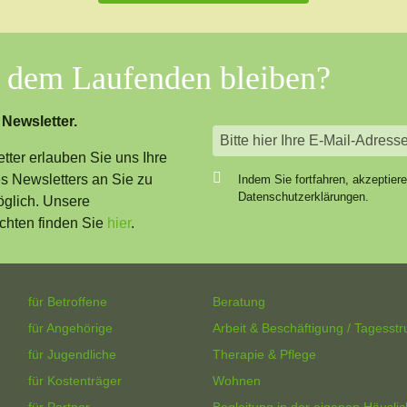
f dem Laufenden bleiben?
 Newsletter.
ter erlauben Sie uns Ihre
 Newsletters an Sie zu
Indem Sie fortfahren, akzeptier
Datenschutzerklärungen.
öglich. Unsere
chten finden Sie
hier
.
für Betroffene
Beratung
für Angehörige
Arbeit & Beschäftigung / Tagesstr
für Jugendliche
Therapie & Pflege
für Kostenträger
Wohnen