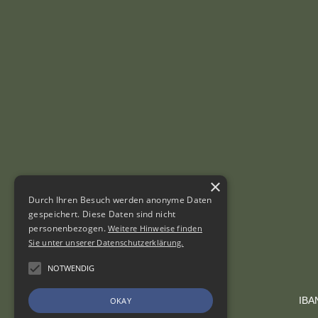
×
Durch Ihren Besuch werden anonyme Daten
gespeichert. Diese Daten sind nicht
personenbezogen.
Weitere Hinweise finden
Sie unter unserer Datenschutzerklärung.
NOTWENDIG
IBA
OKAY