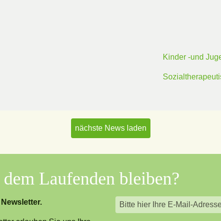
Kinder -und Jug
Sozialtherapeut
nächste News laden
f dem Laufenden bleiben?
 Newsletter.