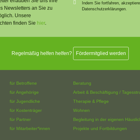
ter erlauben Sie uns Ihre
Indem Sie fortfahren, akzeptier
 Newsletters an Sie zu
Datenschutzerklärungen.
öglich. Unsere
chten finden Sie
hier
.
Regelmäßig helfen helfen?
Fördermitglied werden
für Betroffene
Beratung
für Angehörige
Arbeit & Beschäftigung / Tagesstr
für Jugendliche
Therapie & Pflege
für Kostenträger
Wohnen
für Partner
Begleitung in der eigenen Häuslic
für Mitarbeiter*innen
Projekte und Fortbildungen