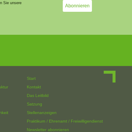
en Sie unsere
Start
uktur
Kontakt
Das Leitbild
Satzung
hkeit
Stellenanzeigen
Praktikum / Ehrenamt / Freiwilligendienst
Newsletter abonnieren