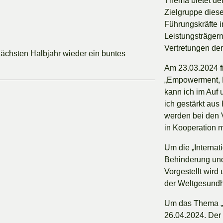
Thema bietet der
Zielgruppe diese
Führungskräfte i
Leistungsträger
Vertretungen der 
 nächsten Halbjahr wieder ein buntes
Am 23.03.2024 f
„Empowerment, R
kann ich im Auf
ich gestärkt au
werden bei den 
in Kooperation m
Um die „Internati
Behinderung und
Vorgestellt wird
der Weltgesundh
Um das Thema „
26.04.2024. Der K