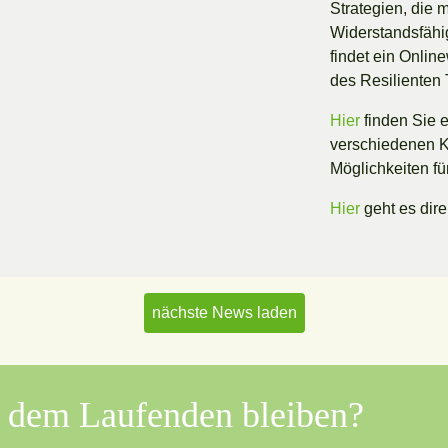
Strategien, die
Widerstandsfähig
findet ein Onlin
des Resilienten
Hier
finden Sie 
verschiedenen Ku
Möglichkeiten fü
Hier
geht es dire
nächste News laden
f dem Laufenden bleiben?