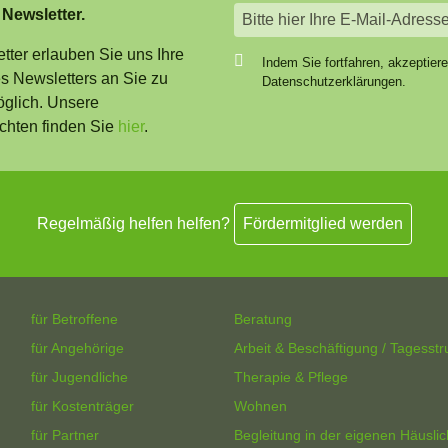
 Newsletter.
ter erlauben Sie uns Ihre
Indem Sie fortfahren, akzeptier
 Newsletters an Sie zu
Datenschutzerklärungen.
öglich. Unsere
chten finden Sie
hier
.
Regelmäßig helfen helfen?
Fördermitglied werden
für Betroffene
Beratung
für Angehörige
Arbeit & Beschäftigung / Tagesstr
für Jugendliche
Therapie & Pflege
für Kostenträger
Wohnen
für Partner
Begleitung in der eigenen Häuslic