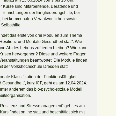
 Infotag am 15.03.2024 von 9 bis 16 Uhr.
r Kurse sind Mitarbeitende, Beratende und
n Einrichtungen der Eingliederungshilfe, bei
n, bei kommunalen Verantwortlichen sowie
Selbsthilfe.
indet das erste von drei Modulen zum Thema
esilienz und Mentale Gesundheit statt“. Wie
 und Ab des Lebens zufrieden bleiben? Wie kann
s Krisen hervorgehen? Diese und weitere Fragen
Veranstaltungen beantwortet. Die Module finden
it der Volkshochschule Dresden statt.
onale Klassifikation der Funktionsfähigkeit,
 Gesundheit“, kurz ICF, geht es am 12.04.2024.
 unter anderem das bio-psycho-soziale Modell
eitsorganisation.
Resilienz und Stressmanagement“ geht es am
urs findet online statt und beschäftigt sich mit