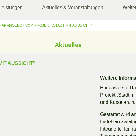
Leistungen
Aktuelles & Veranstaltungen
Weite
NARANGEBOT VOM PROJEKT „STADT MIT AUSSICHT“
Aktuelles
IT AUSSICHT"
Weitere Inform
Für das erste H
Projekt „Stadt m
und Kurse an, r
Gestartet wird a
findet ein zweit
Integrierte Teilh