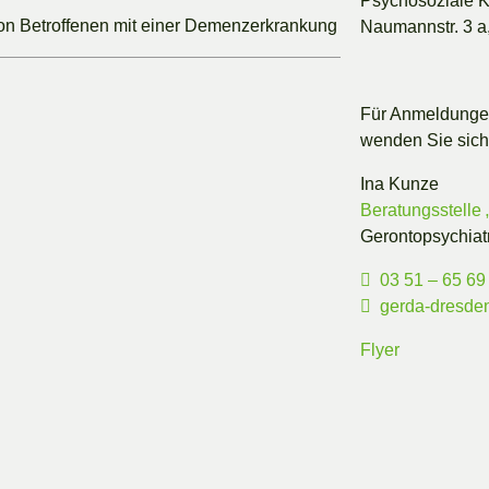
Psychosoziale Ko
n Betroffenen mit einer Demenzerkrankung
Naumannstr. 3 a
Für Anmeldungen
wenden Sie sich 
Ina Kunze
Beratungsstell
Gerontopsychiat
03 51 – 65 69
gerda-dresde
Flyer